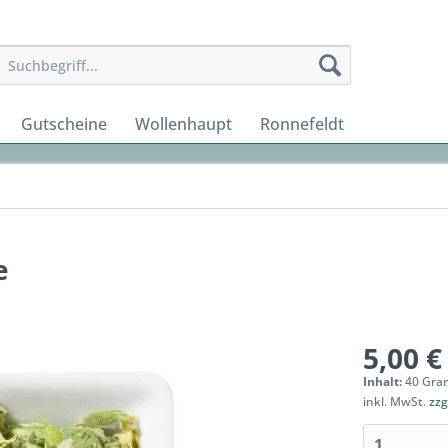
Gutscheine
Wollenhaupt
Ronnefeldt
e
5,00 €
Inhalt:
40 Gra
inkl. MwSt.
zzg