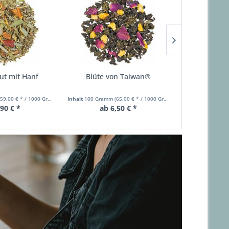
out mit Hanf
Blüte von Taiwan®
Bio
(59,00 € * / 1000 Gramm)
Inhalt
100 Gramm
(65,00 € * / 1000 Gramm)
Inhalt
100 Gram
,90 € *
ab 6,50 € *
ab 