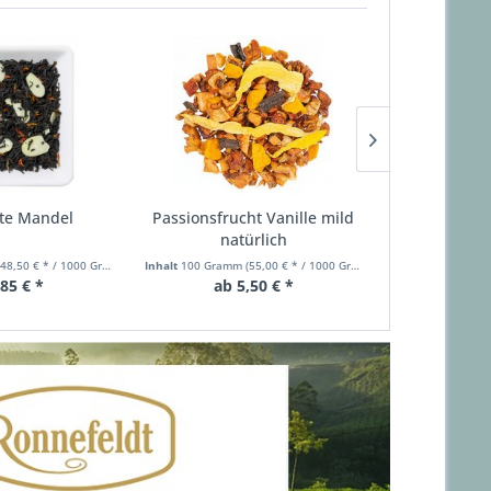
te Mandel
Passionsfrucht Vanille mild
Orange mi
natürlich
B
(48,50 € * / 1000 Gramm)
Inhalt
100 Gramm
(55,00 € * / 1000 Gramm)
Inhalt
100 Gram
,85 € *
ab 5,50 € *
ab 